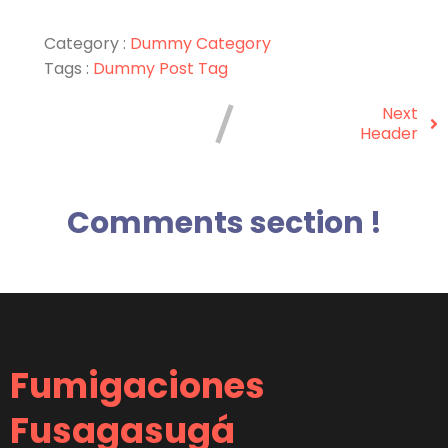
Category :
Dummy Category
Tags :
Dummy Post Tag
Next
Header
Comments section !
Fumigaciones
Fusagasugá